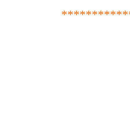
***********