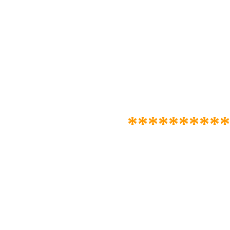
**********