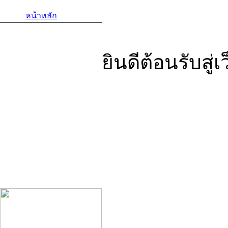
หน้าหลัก
เยี่ยมชมโรงเรียน
ติดต่อโรงเรียน/แผนที่
ยินดีต้อนรับสู
ของดีโรงเรียนถนอมพิศวิทยา
โครงการภาษาจีน Huawen
กิจกรรมภาษาจีน
ศูนย์ทดสอบHSK
ผลการสอบ HSK 1
หลักสูตรเสริมศักยภาพผู้เรียน
Robot study
แนะนำผู้อำนวยการโรงเรียน