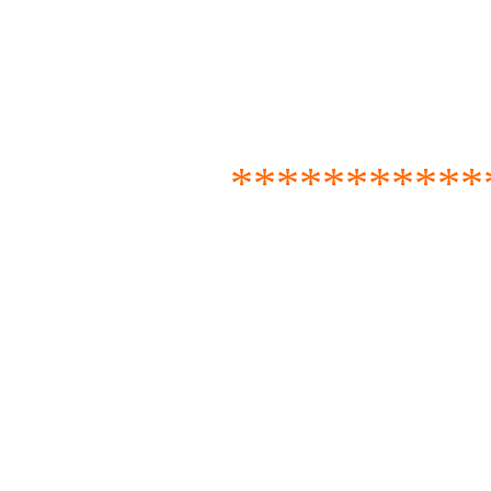
***********