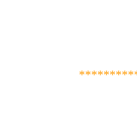
*********