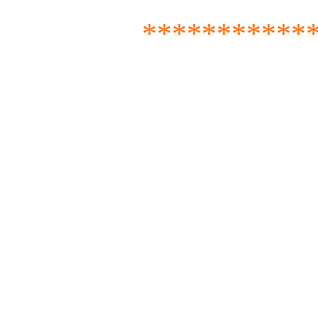
***********